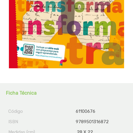
Ficha Técnica
Código
61100676
ISBN
9789501316872
Medidas (cm)
28 X 22