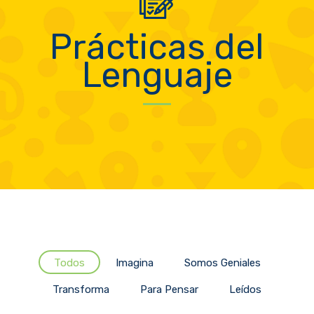
Prácticas del
Lenguaje
Todos
Imagina
Somos Geniales
Transforma
Para Pensar
Leídos