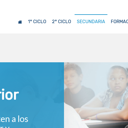
1° CICLO
2° CICLO
SECUNDARIA
FORMAC
ior
en a los