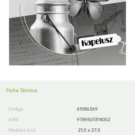
Ficha Técnica
Código
61086369
ISBN
9789501314052
Medidas (cm)
21,5 x 27,5