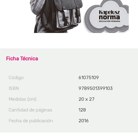
Ficha Técnica
Código
61075109
ISBN
9789501399103
Medidas (cm)
20 x 27
Cantidad de páginas
128
Fecha de publicación
2016