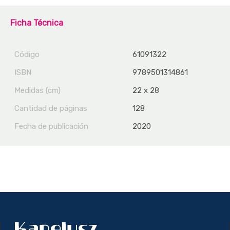
Ficha Técnica
Código
61091322
ISBN
9789501314861
Medidas (cm)
22 x 28
Cantidad de páginas
128
Fecha de publicación
2020