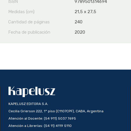
ISBN
9789501314694
Medidas (cm)
21,5 x 27,5
Cantidad de páginas
240
Fecha de publicación
2020
KAPELUSZ EDITORA S.A.
Cecilia Grierson 222, 1° piso (C1107CPF), CABA, Argentina
Atención al Docente: (54 911) 5037 7695
Atención a Librerías: (54 11) 4119 5110