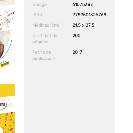
Código
61075387
ISBN
9789501325768
Medidas (cm)
21,5 x 27,5
Cantidad de
200
páginas
Fecha de
2017
publicación