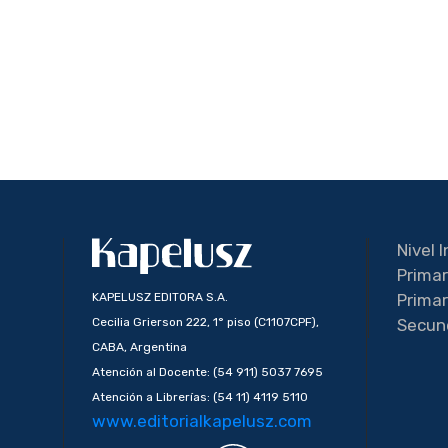
Nivel I
Primar
KAPELUSZ EDITORA S.A.
Primar
Cecilia Grierson 222, 1° piso (C1107CPF),
Secun
CABA, Argentina
Atención al Docente: (54 911) 5037 7695
Atención a Librerías: (54 11) 4119 5110
www.editorialkapelusz.com