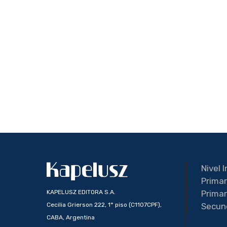
Nivel I
Primar
KAPELUSZ EDITORA S.A.
Primar
Cecilia Grierson 222, 1° piso (C1107CPF),
Secun
CABA, Argentina