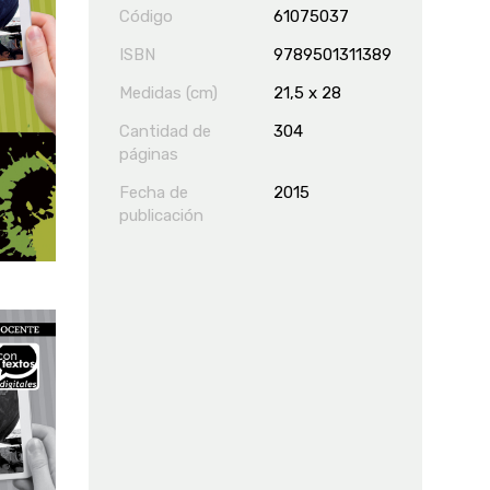
Código
61075037
ISBN
9789501311389
Medidas (cm)
21,5 x 28
Cantidad de
304
páginas
Fecha de
2015
publicación