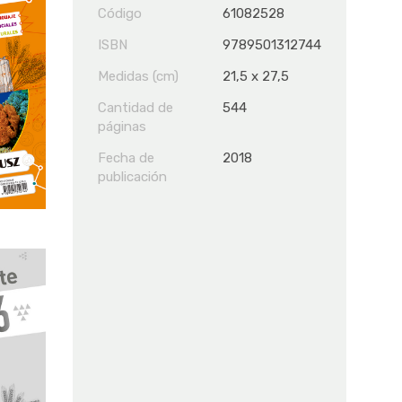
Código
61082528
ISBN
9789501312744
Medidas (cm)
21,5 x 27,5
Cantidad de
544
páginas
Fecha de
2018
publicación