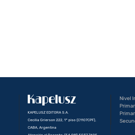
Nivel I
Primar
KAPELUSZ EDITORA S.A.
Primar
Cecilia Grierson 222, 1° piso (C1107CPF),
Secun
CABA, Argentina
Atención al Docente: (54 911) 5037 7695