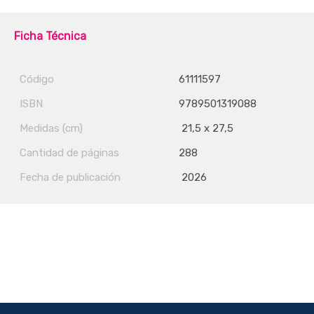
Ficha Técnica
Código
61111597
ISBN
9789501319088
Medidas (cm)
21,5 x 27,5
Cantidad de páginas
288
Fecha de publicación
2026