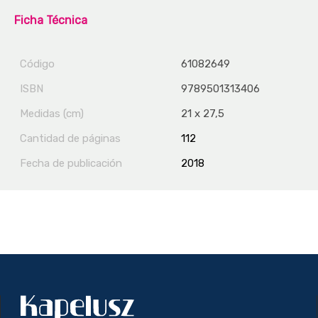
Ficha Técnica
Código
61082649
ISBN
9789501313406
Medidas (cm)
21 x 27,5
Cantidad de páginas
112
Fecha de publicación
2018