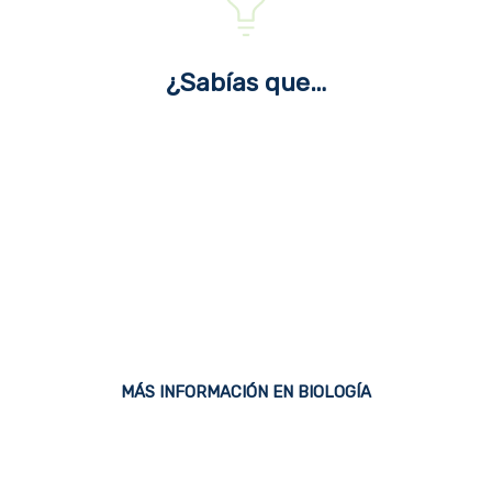
¿Sabías que…
…en los libros de ciencias podés
abordar los temas relacionados con
la construcción del conocimiento
científico en el marco de la filosofía
y la sociología de la ciencia?
MÁS INFORMACIÓN EN BIOLOGÍA